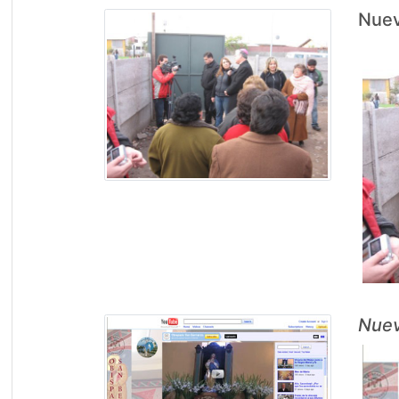
Nuev
Nuev