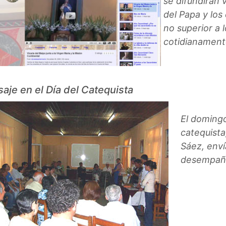
se difundirán 
del Papa y los
no superior a 
cotidianament
aje en el Día del Catequista
El domingo
catequista
Sáez, enví
desempañar