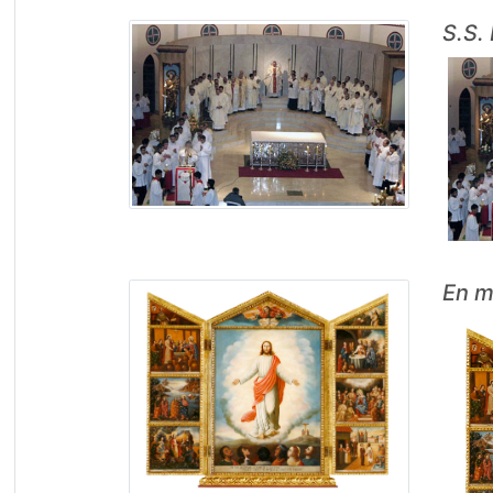
S.S.
En m