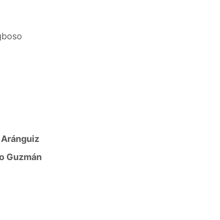
gboso
 Aránguiz
lo Guzmán