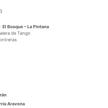
3
 El Bosque – La Pintana
Calera de Tango
ontreras
rán
rría Aravena