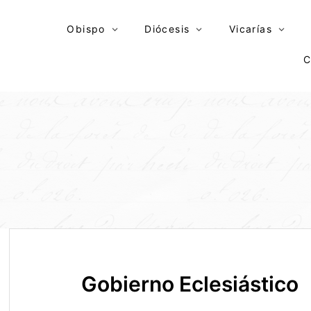
Skip
to
Obispo
Diócesis
Vicarías
content
C
Gobierno Eclesiástico