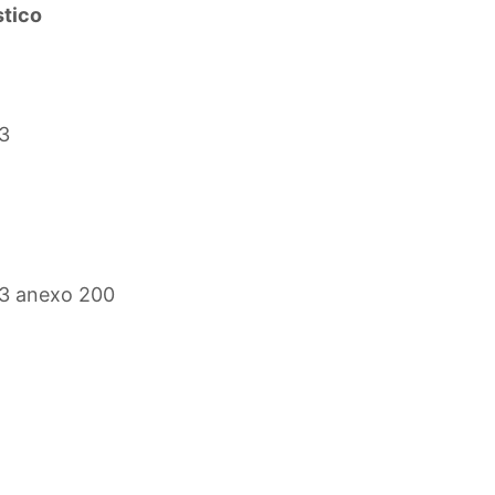
stico
3
63 anexo 200