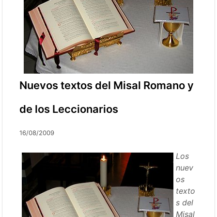
Nuevos textos del Misal Romano y
de los Leccionarios
16/08/2009
Los
nuev
os
texto
s del
Misal