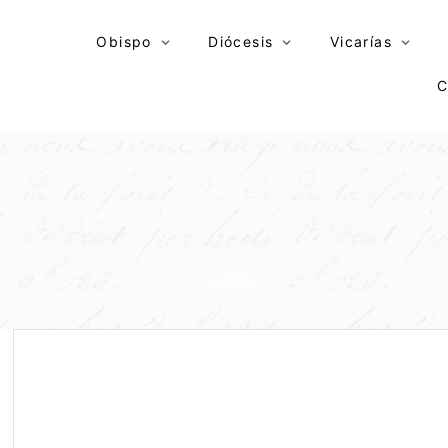
Skip
to
Obispo
Diócesis
Vicarías
content
C