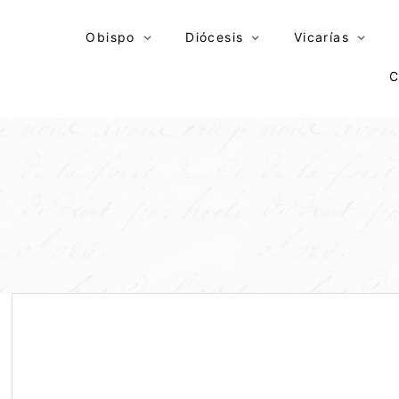
Skip
to
Obispo
Diócesis
Vicarías
content
C