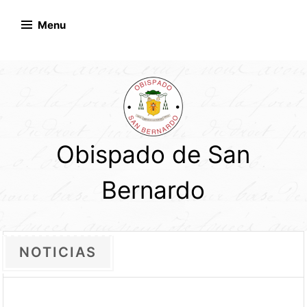
Skip
to
Menu
content
Obispado de San
Bernardo
NOTICIAS