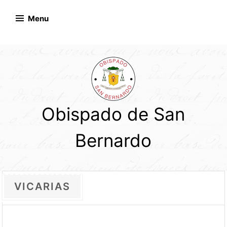
Skip
to
Menu
content
Obispado de San
Bernardo
VICARIAS