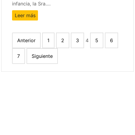
infancia, la Sra.…
Leer más
Paginación
Anterior
1
2
3
4
5
6
de
entradas
7
Siguiente