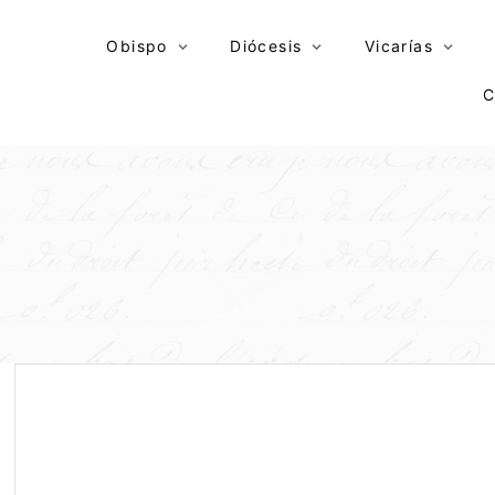
Skip
to
Obispo
Diócesis
Vicarías
content
C