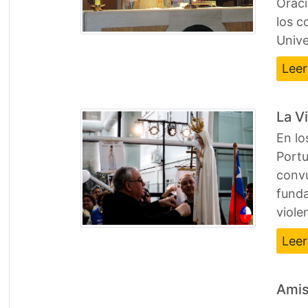
Oraci
los c
Univ
Lee
La V
En lo
Portu
convu
funda
viole
Lee
Amis