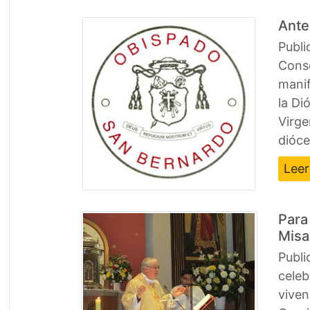
Ante
Publi
Conse
manif
la Di
Virge
dióce
Lee
Para
Misa
Publi
celeb
viven