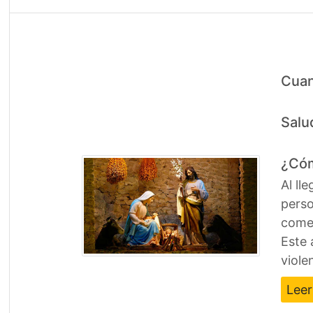
Cuan
Salu
¿Cóm
Al ll
perso
comer
Este 
viole
Lee