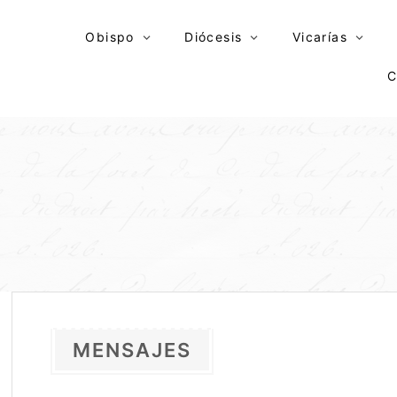
Skip
to
Obispo
Diócesis
Vicarías
content
C
MENSAJES