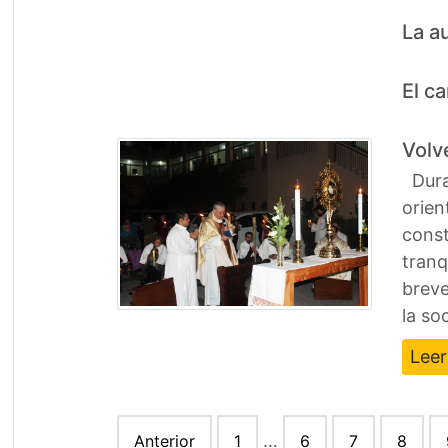
La a
El c
Volve
Duran
orien
const
tranq
breve
la so
Lee
Paginación
…
Anterior
1
6
7
8