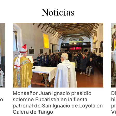
Noticias
Monseñor Juan Ignacio presidió
D
vo
solemne Eucaristía en la fiesta
h
patronal de San Ignacio de Loyola en
p
Calera de Tango
V