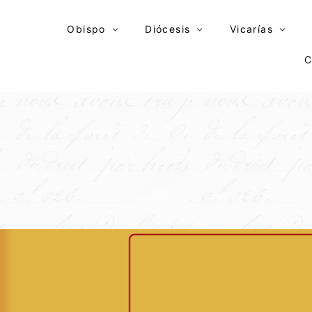
Skip
to
Obispo
Diócesis
Vicarías
content
C