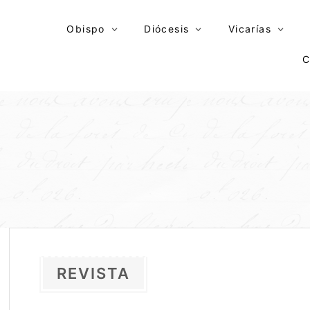
Skip
to
Obispo
Diócesis
Vicarías
content
C
REVISTA