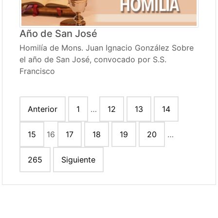
Año de San José
Homilía de Mons. Juan Ignacio González Sobre
el año de San José, convocado por S.S.
Francisco
Paginación
Anterior
1
…
12
13
14
de
entradas
15
16
17
18
19
20
…
265
Siguiente