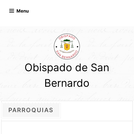
Skip
to
Menu
content
Obispado de San
Bernardo
PARROQUIAS