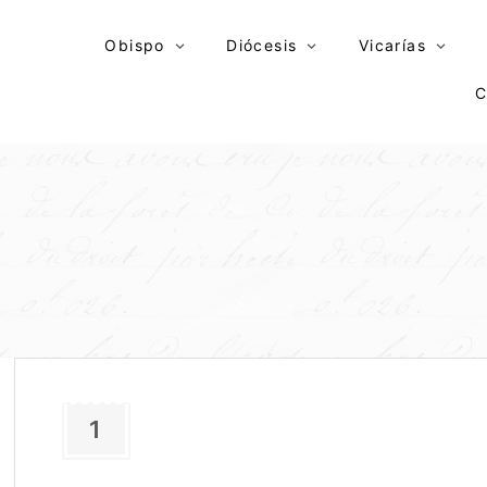
Skip
to
Obispo
Diócesis
Vicarías
content
C
1