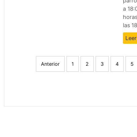
parro
a 18:
horas
las 1
Lee
Paginación
Anterior
1
2
3
4
5
de
entradas