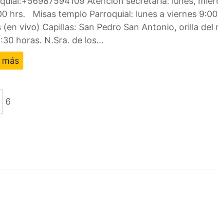
quial:+56987594109 Atención secretaria: lunes, miérc
00 hrs. Misas templo Parroquial: lunes a viernes 9:0
 (en vivo) Capillas: San Pedro San Antonio, orilla del
8:30 horas. N.Sra. de los…
r más
6