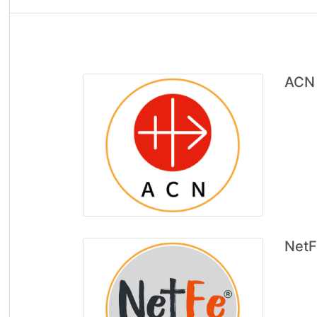
ACN 
NetF