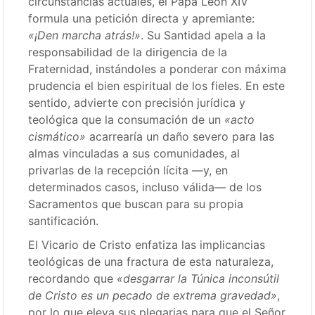
circunstancias actuales, el Papa León XIV
formula una petición directa y apremiante:
«¡Den marcha atrás!»
.
Su Santidad apela a la
responsabilidad de la dirigencia de la
Fraternidad, instándoles a ponderar con máxima
prudencia el bien espiritual de los fieles.
En este
sentido, advierte con precisión jurídica y
teológica que la consumación de un
«acto
cismático»
acarrearía un daño severo para las
almas vinculadas a sus comunidades, al
privarlas de la recepción lícita —y, en
determinados casos, incluso válida— de los
Sacramentos que buscan para su propia
santificación.
El Vicario de Cristo enfatiza las implicancias
teológicas de una fractura de esta naturaleza,
recordando que
«desgarrar la Túnica inconsútil
de Cristo es un pecado de extrema gravedad»
,
por lo que eleva sus plegarias para que el Señor