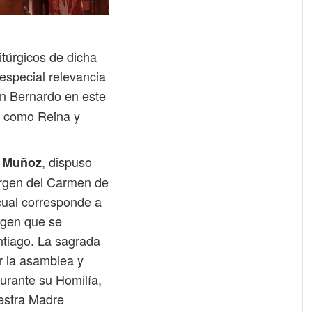
itúrgicos de dicha
especial relevancia
an Bernardo en este
n como Reina y
, dispuso
e Muñoz
irgen del Carmen de
cual corresponde a
magen que se
ntiago. La sagrada
r la asamblea y
urante su Homilía,
uestra Madre