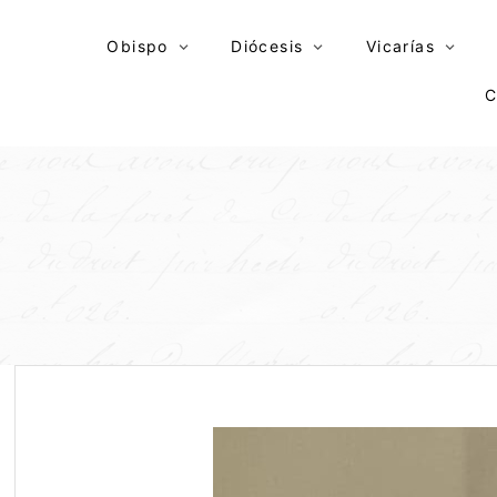
Skip
to
Obispo
Diócesis
Vicarías
content
C