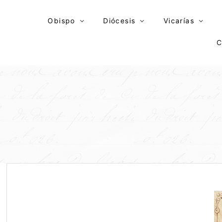
Skip
to
Obispo
Diócesis
Vicarías
content
C