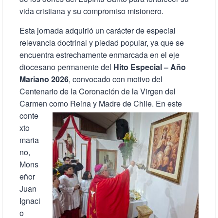
vida cristiana y su compromiso misionero.
Esta jornada adquirió un carácter de especial
relevancia doctrinal y piedad popular, ya que se
encuentra estrechamente enmarcada en el eje
diocesano permanente del
Hito Especial – Año
Mariano 2026
, convocado con motivo del
Centenario de la Coronación de la Virgen del
Carmen como Reina y Madre de Chile.
En este
conte
xto
maria
no,
Mons
eñor
Juan
Ignaci
o