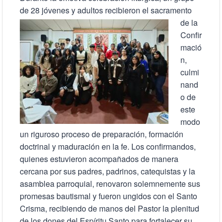
de 28 jóvenes y adultos
recibieron el sacramento
de la
Confir
mació
n,
culmi
nand
o de
este
modo
un riguroso proceso de preparación, formación
doctrinal y maduración en la fe. Los confirmandos,
quienes estuvieron acompañados de manera
cercana por sus padres, padrinos, catequistas y la
asamblea parroquial, renovaron solemnemente sus
promesas bautismal y fueron ungidos con el Santo
Crisma, recibiendo de manos del Pastor la plenitud
de los dones del Espíritu Santo para fortalecer su