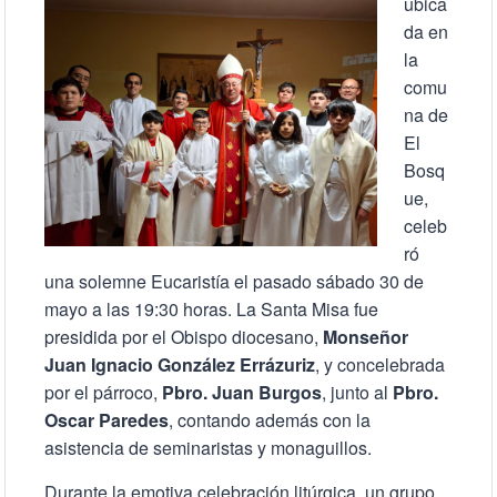
ubica
da en
la
comu
na de
El
Bosq
ue,
celeb
ró
una solemne Eucaristía el pasado sábado 30 de
mayo a las 19:30 horas. La Santa Misa fue
presidida por el Obispo diocesano,
Monseñor
Juan Ignacio González Errázuriz
, y concelebrada
por el párroco,
Pbro. Juan Burgos
, junto al
Pbro.
Oscar Paredes
, contando además con la
asistencia de seminaristas y monaguillos.
Durante la emotiva celebración litúrgica, un grupo