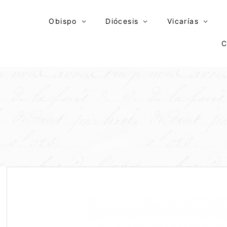
Skip
to
Obispo
Diócesis
Vicarías
content
C