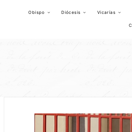
Skip
to
Obispo
Diócesis
Vicarías
content
C