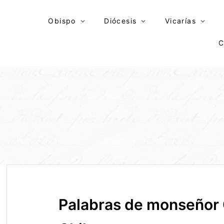
Skip
to
Obispo
Diócesis
Vicarías
content
C
Palabras de monseñor 