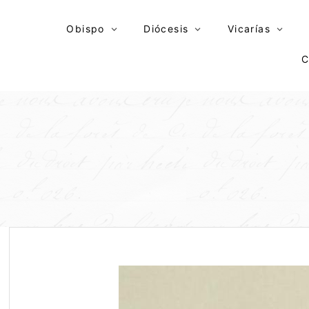
Skip
to
Obispo
Diócesis
Vicarías
content
C