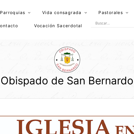
Parroquias
Vida consagrada
Pastorales
ontacto
Vocación Sacerdotal
Obispado de San Bernardo