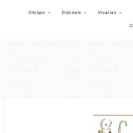
Skip
to
Obispo
Diócesis
Vicarías
content
C