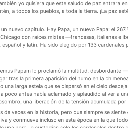
También yo quisiera que este saludo de paz entrara en 
én, a todos los pueblos, a toda la tierra. ¡La paz est
re un nuevo capítulo. Hay Papa, un nuevo Papa: el 267.º 
 Chicago con raíces mixtas —francesas, italianas e 
no, español y latín. Ha sido elegido por 133 cardenales
Habemus Papam lo proclamó la multitud, desbordante 
gar tras la primera aparición del humo en la chimenea 
go una larga estela que se dispersó en el cielo desp
ya poco antes había aclamado y aplaudido al ver a una
sombro, una liberación de la tensión acumulada por 
 de veces en la historia, pero que siempre se siente 
tiva y conmueve incluso en esta época en la que todo 
una hora, lo custodian solo los cardenales dentro de