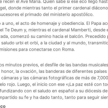
 recen el Ave María. Quién sabe si ese eco llegó hasta
gel, donde mientras tanto el primer cardenal diácono 
 sucesores el primado del ministerio apostólico.
 uno a uno, el acto de homenaje y obediencia. El Papa
 el Te Deum y, mientras el cardenal Mamberti, desde el
rada, comenzó su camino hacia el balcón. Precedido p
saludo urbi et orbi, a la ciudad y al mundo, transmit
nsmisiones para conectarse con Roma.
los minutos previos, el desfile de las bandas musicales,
e honor, la ovación, las banderas de diferentes países
las cámaras y las cámaras fotográficas de más de 7,0
elo rojo. Luego, el inicio con ese «¡La paz esté con
ofundizando con el saludo en español a su diócesis d
artido su fe y ha dado tanto, tanto para seguir siend
sco