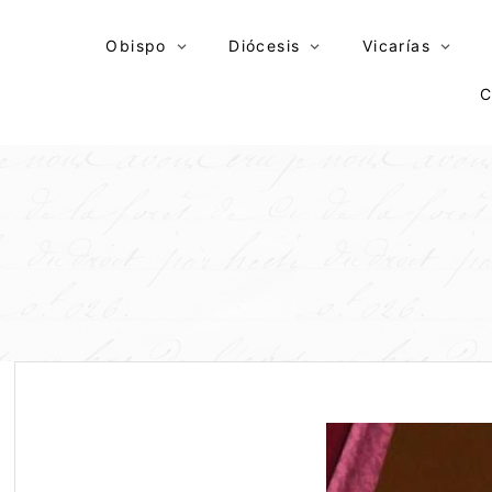
Skip
to
Obispo
Diócesis
Vicarías
content
C