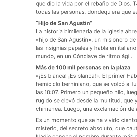
que dio la vida por el rebaño de Dios. 
todas las personas, dondequiera que est
“Hijo de San Agustín”
La historia bimilenaria de la Iglesia ab
«hijo de San Agustín», un misionero de
las insignias papales y habla en italia
mundo, en un Cónclave de ritmo ágil.
Más de 100 mil personas en la plaza
«¡Es blanca! ¡Es blanca!». El primer 
hemiciclo berniniano, que se volcó al lu
las 18:07. Primero un pequeño hilo, lue
rugido se elevó desde la multitud, que 
chimenea. Luego, una exclamación de a
Es un momento que se ha vivido cientos
misterio, del secreto absoluto, que cau
Nadie conoce el nombre durante más de 