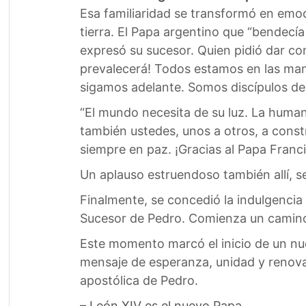
Esa familiaridad se transformó en emoc
tierra. El Papa argentino que “bendecí
expresó su sucesor. Quien pidió dar con
prevalecerá! Todos estamos en las man
sigamos adelante. Somos discípulos de 
“El mundo necesita de su luz. La human
también ustedes, unos a otros, a const
siempre en paz. ¡Gracias al Papa Franci
Un aplauso estruendoso también allí, s
Finalmente, se concedió la indulgencia
Sucesor de Pedro. Comienza un camino,
Este momento marcó el inicio de un nuev
mensaje de esperanza, unidad y renovac
apostólica de Pedro.
–
León XIV es el nuevo Papa