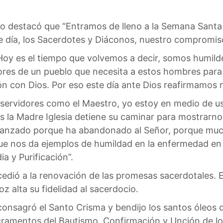
do destacó que “Entramos de lleno a la Semana Santa
 día, los Sacerdotes y Diáconos, nuestro compromiso 
Hoy es el tiempo que volvemos a decir, somos humild
res de un pueblo que necesita a estos hombres para qu
n con Dios. Por eso este día ante Dios reafirmamos 
 servidores como el Maestro, yo estoy en medio de u
la Madre Iglesia detiene su caminar para mostrarnos
anzado porque ha abandonado al Señor, porque much
e nos da ejemplos de humildad en la enfermedad en 
a y Purificación”.
cedió a la renovación de las promesas sacerdotales. E
z alta su fidelidad al sacerdocio.
onsagró el Santo Crisma y bendijo los santos óleos 
acramentos del Bautismo, Confirmación y Unción de lo