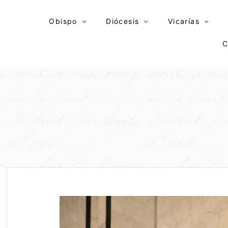
Skip
to
Obispo
Diócesis
Vicarías
content
C