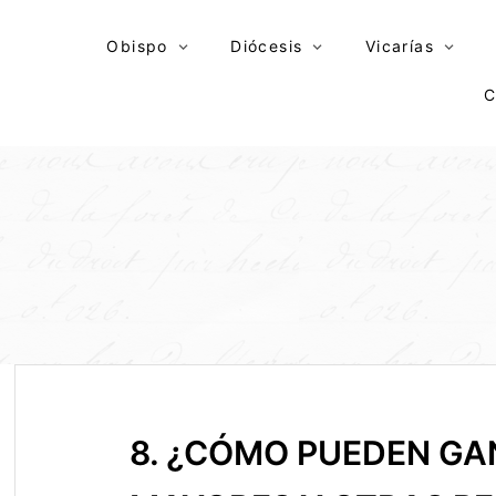
Skip
to
Obispo
Diócesis
Vicarías
content
C
8. ¿CÓMO PUEDEN GA