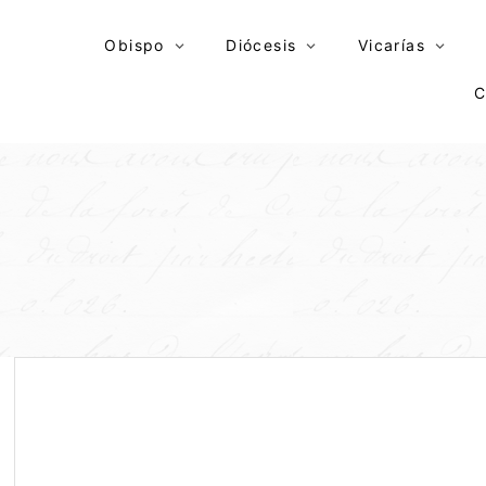
Skip
to
Obispo
Diócesis
Vicarías
content
C