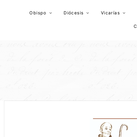
Skip
to
Obispo
Diócesis
Vicarías
content
C