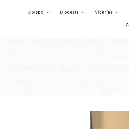
Skip
to
Obispo
Diócesis
Vicarías
content
C