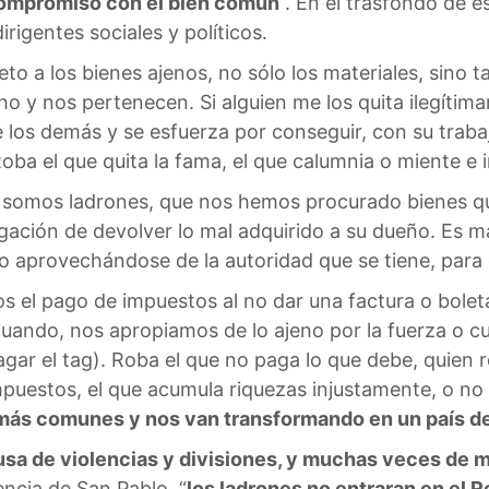
 compromiso con el bien común
”. En el trasfondo de 
igentes sociales y políticos.
to a los bienes ajenos, no sólo los materiales, sino 
ho y nos pertenecen. Si alguien me los quita ilegíti
e los demás y se esfuerza por conseguir, con su traba
 Roba el que quita la fama, el que calumnia o miente e i
ue somos ladrones, que nos hemos procurado bienes qu
ación de devolver lo mal adquirido a su dueño. Es m
o aprovechándose de la autoridad que se tiene, para 
 el pago de impuestos al no dar una factura o bolet
 cuando, nos apropiamos de lo ajeno por la fuerza o c
gar el tag). Roba el que no paga lo que debe, quien r
mpuestos, el que acumula riquezas injustamente, o no
más comunes y nos van transformando en un país d
usa de violencias y divisiones, y muchas veces de m
encia de San Pablo, “
los ladrones no entraran en el R