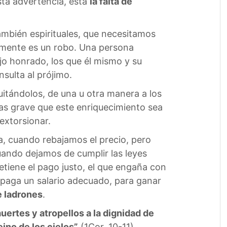
esta advertencia, está
la falta de
también espirituales, que necesitamos
mamente es un robo. Una persona
jo honrado, los que él mismo y su
nsulta al prójimo.
itándolos, de una u otra manera a los
as grave que este enriquecimiento sea
extorsionar.
a, cuando rebajamos el precio, pero
uando dejamos de cumplir las leyes
etiene el pago justo, el que engaña con
 paga un salario adecuado, para ganar
e ladrones
.
uertes y atropellos a la dignidad de
eino de los cielos”
(1Cor. 10-11).