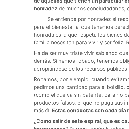
de aquellos que tienen un particular
honradez
de muchos conciudadanos, dir
Se entiende por honradez el respe
para el bienestar al que tenemos derec
honrada es la que respeta los bienes d
familia necesitan para vivir y ser feliz.
Ha de ser muy triste vivir sabiendo q
demás. Si hemos robado, tenemos oblig
apropiándose de los recursos públicos 
Robamos, por ejemplo, cuando evitamos
pedimos una cantidad para el bolsillo,
(como el que va sin patente, para no pa
productos falsos, el que no paga sus i
más él.
Estas conductas son cada día 
¿
Como salir de este espiral, que es ca
las personas
? Porque, según la advert