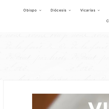
Skip
to
Obispo
Diócesis
Vicarías
content
C