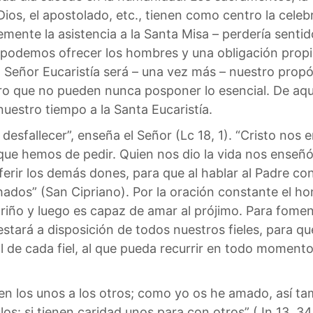
Dios, el apostolado, etc., tienen como centro la celeb
mente la asistencia a la Santa Misa – perdería sentido
ue podemos ofrecer los hombres y una obligación propia
l Señor Eucaristía será – una vez más – nuestro propós
o que no pueden nunca posponer lo esencial. De aqu
uestro tiempo a la Santa Eucaristía.
esfallecer”, enseña el Señor (Lc 18, 1). “Cristo nos 
que hemos de pedir. Quien nos dio la vida nos enseñ
erir los demás dones, para que al hablar al Padre con
dos” (San Cipriano). Por la oración constante el hom
riño y luego es capaz de amar al prójimo. Para foment
ará a disposición de todos nuestros fieles, para que 
l de cada fiel, al que pueda recurrir en todo momento
en los unos a los otros; como yo os he amado, así 
s: si tienen caridad unos para con otros” (Jn 13, 34-