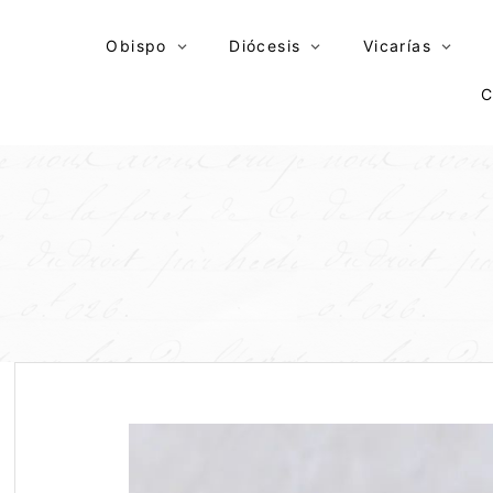
Skip
to
Obispo
Diócesis
Vicarías
content
C