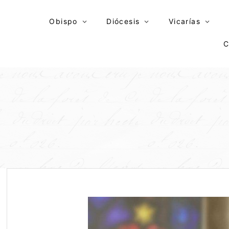
Skip
to
Obispo
Diócesis
Vicarías
content
C