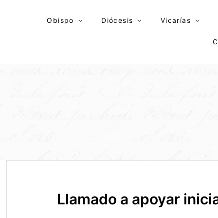
Skip
to
Obispo
Diócesis
Vicarías
content
C
Llamado a apoyar inici