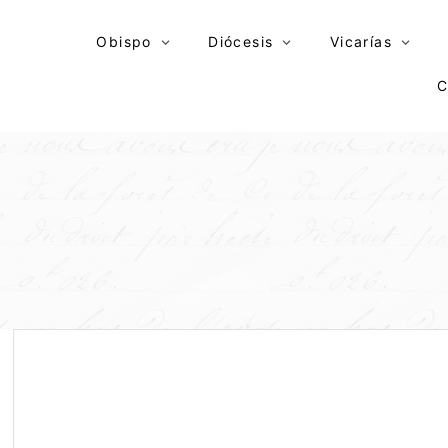
Skip
to
Obispo
Diócesis
Vicarías
content
C