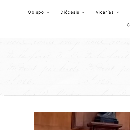
Skip
to
Obispo
Diócesis
Vicarías
content
C