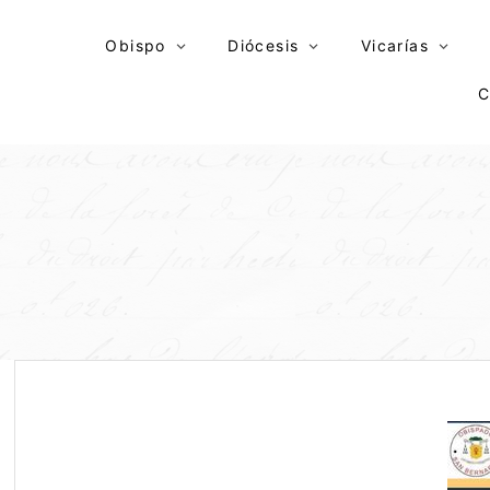
Skip
to
Obispo
Diócesis
Vicarías
content
C