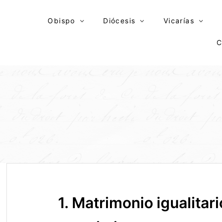
Skip
to
Obispo
Diócesis
Vicarías
content
C
1. Matrimonio igualitari