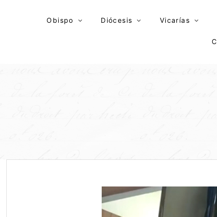
Skip
to
Obispo
Diócesis
Vicarías
content
C