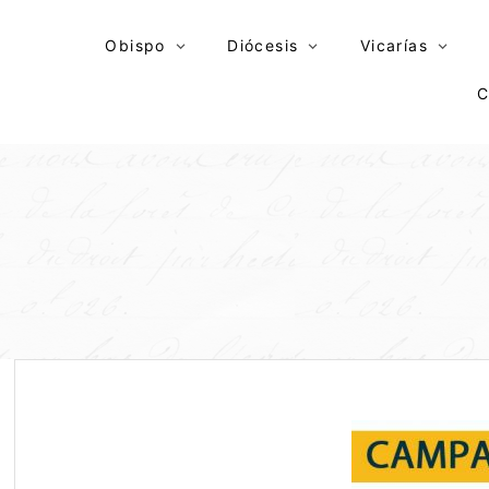
Skip
to
Obispo
Diócesis
Vicarías
content
C