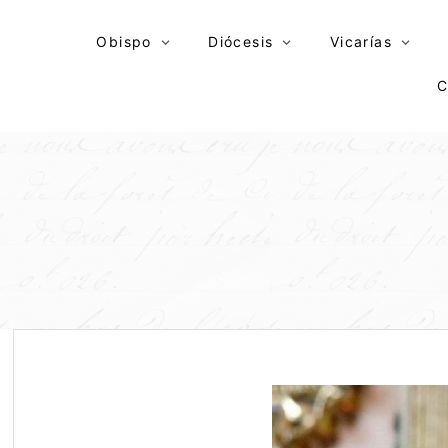
Skip
to
Obispo
Diócesis
Vicarías
content
C