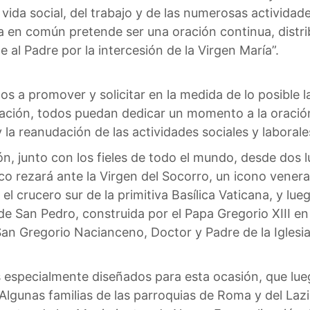
a vida social, del trabajo y de las numerosas activi
a en común pretende ser una oración continua, distri
 al Padre por la intercesión de la Virgen María”.
os a promover y solicitar en la medida de lo posible l
ación, todos puedan dedicar un momento a la oración di
la reanudación de las actividades sociales y laborale
ón, junto con los fieles de todo el mundo, desde dos l
co rezará ante la Virgen del Socorro, un icono venera
 el crucero sur de la primitiva Basílica Vaticana, y l
de San Pedro, construida por el Papa Gregorio XIII en
San Gregorio Nacianceno, Doctor y Padre de la Iglesia
 especialmente diseñados para esta ocasión, que lueg
lgunas familias de las parroquias de Roma y del Lazio