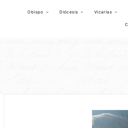
Skip
to
Obispo
Diócesis
Vicarías
content
C