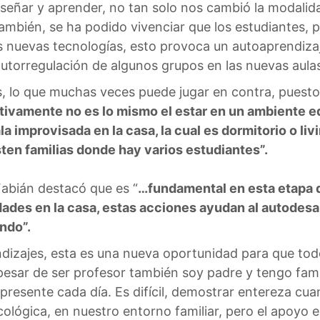
eñar y aprender, no tan solo nos cambió la modalida
mbién, se ha podido vivenciar que los estudiantes, 
as nuevas tecnologías, esto provoca un autoaprendiza
torregulación de algunos grupos en las nuevas aulas 
es, lo que muchas veces puede jugar en contra, puesto
tivamente no es lo mismo el estar en un ambiente e
la improvisada en la casa, la cual es dormitorio o 
isten familias donde hay varios estudiantes”.
 Fabián destacó que es “
…fundamental en esta etapa d
ades en la casa, estas acciones ayudan al autodesarr
ando”.
ndizajes, esta es una nueva oportunidad para que to
esar de ser profesor también soy padre y tengo fami
 presente cada día. Es difícil, demostrar entereza c
lógica, en nuestro entorno familiar, pero el apoyo e