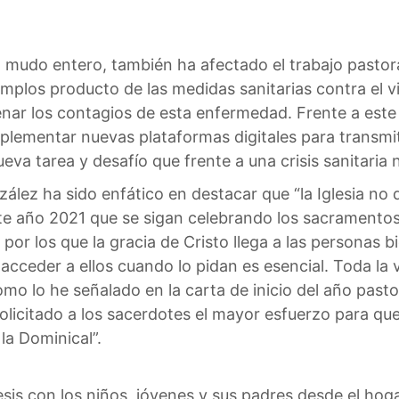
 mudo entero, también ha afectado el trabajo pastoral
 templos producto de las medidas sanitarias contra el v
nar los contagios de esta enfermedad. Frente a este e
lementar nuevas plataformas digitales para transmit
ueva tarea y desafío que frente a una crisis sanitaria
ez ha sido enfático en destacar que “la Iglesia no 
este año 2021 que se sigan celebrando los sacramentos
or los que la gracia de Cristo llega a las personas b
cceder a ellos cuando lo pidan es esencial. Toda la vi
como lo he señalado en la carta de inicio del año pasto
solicitado a los sacerdotes el mayor esfuerzo para qu
la Dominical”.
esis con los niños, jóvenes y sus padres desde el hog