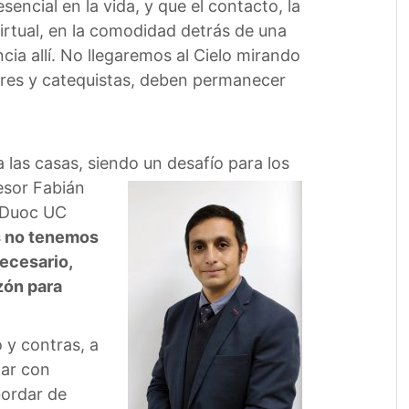
encial en la vida, y que el contacto, la
virtual, en la comodidad detrás de una
cia allí. No llegaremos al Cielo mirando
tores y catequistas, deben permanecer
a las casas, siendo un desafío para los
esor Fabián
o Duoc UC
ás no tenemos
necesario,
zón para
 y contras, a
tar con
bordar de