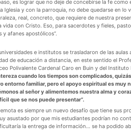
so, es lograr que no deje de concebirse la fe como es
 Iglesia y con la parroquia, no debe quedarse en lo 
raleza, real, concreto, que requiere de nuestra presen
a vida con Cristo. Eso, para sacerdotes y fieles, pas
 y afanes apostólicos”.
universidades e institutos se trasladaron de las aulas 
ad de educación a distancia, en este sentido el Prof
iceo Polivalente Cardenal Caro en Buin y del Institut
 entereza cuando los tiempos son complicados, quiz
 entorno familiar, pero el apoyo espiritual es muy 
monos al señor y alimentemos nuestra alma y cora
fícil que se nos puede presentar”.
emota es siempre un nuevo desafío que tiene sus pro
muy asustado por que mis estudiantes podrían no con
ificultaría la entrega de información… se ha podido a