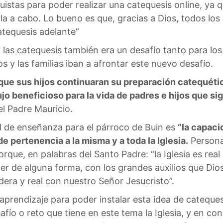
uistas para poder realizar una catequesis online, ya
a a cabo. Lo bueno es que, gracias a Dios, todos los
atequesis adelante”
 las catequesis también era un desafío tanto para lo
s y las familias iban a afrontar este nuevo desafío.
e que sus hijos continuaran su preparación catequéti
ujo beneficioso para la vida de padres e hijos que sig
l Padre Mauricio.
 de enseñanza para el párroco de Buin es
“la capaci
de pertenencia a la misma y a toda la Iglesia.
Persona
que, en palabras del Santo Padre: “la Iglesia es real y
 de alguna forma, con los grandes auxilios que Dios 
era y real con nuestro Señor Jesucristo”.
 aprendizaje para poder instalar esta idea de cateque
afío o reto que tiene en este tema la Iglesia, y en c