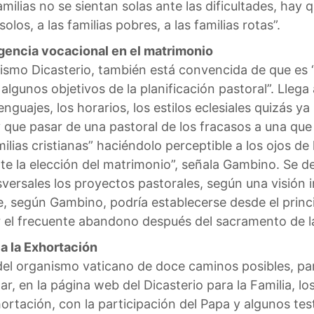
milias no se sientan solas ante las dificultades, hay 
olos, a las familias pobres, a las familias rotas”.
encia vocacional en el matrimonio
mismo Dicasterio, también está convencida de que es 
 algunos objetivos de la planificación pastoral”. Lleg
lenguajes, los horarios, los estilos eclesiales quizás y
ay que pasar de una pastoral de los fracasos a una que 
lias cristianas” haciéndolo perceptible a los ojos de 
e la elección del matrimonio”, señala Gambino. Se des
versales los proyectos pastorales, según una visión in
e, según Gambino, podría establecerse desde el princ
r el frecuente abandono después del sacramento de 
a la Exhortación
del organismo vaticano de doce caminos posibles, par
lar, en la página web del Dicasterio para la Familia, lo
ortación, con la participación del Papa y algunos te