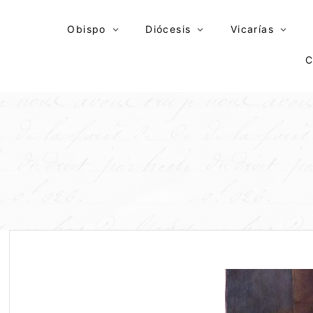
Skip
to
Obispo
Diócesis
Vicarías
content
C