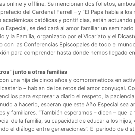
 online y offline. Se mencionan dos folletos, ambos p
refacio del Cardenal Farrell – y “El Papa habla a los
s académicas católicas y pontificias, están actuando 
ño Especial, se dedicará al amor familiar un seminario 
o y la Familia, organizado por el Vicariato y el Dicast
nio con las Conferencias Episcopales de todo el mundo 
ión para comprender hasta dónde hemos llegado en l
ros” junto a otras familias
con una hija de cinco años y comprometidos en activ
 Dicasterio – hablan de los retos del amor conyugal. C
cillos para expresar a diario el respeto, la pacienci
nudo a hacerlo, esperan que este Año Especial sea a
es y familiares. “También esperamos – dicen – que la 
ial de la familia, su capacidad de educar a los hijo
vando el diálogo entre generaciones”. El periodo de d