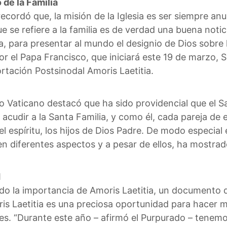
 de la Familia
recordó que, la misión de la Iglesia es ser siempre an
e se refiere a la familia es de verdad una buena notic
na, para presentar al mundo el designio de Dios sobre 
or el Papa Francisco, que iniciará este 19 de marzo, 
ortación Postsinodal Amoris Laetitia.
io Vaticano destacó que ha sido providencial que el 
 acudir a la Santa Familia, y como él, cada pareja de
 el espíritu, los hijos de Dios Padre. De modo especi
n diferentes aspectos y a pesar de ellos, ha mostrado
d
do la importancia de Amoris Laetitia, un documento q
ris Laetitia es una preciosa oportunidad para hacer m
ares. “Durante este año – afirmó el Purpurado – tene