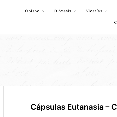
Skip
to
Obispo
Diócesis
Vicarías
content
C
Cápsulas Eutanasia – C