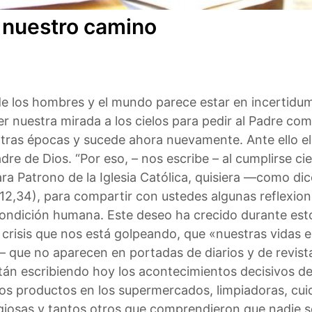
 nuestro camino
 de los hombres y el mundo parece estar en incertidum
r nuestra mirada a los cielos para pedir al Padre com
otras épocas y sucede ahora nuevamente. Ante ello el
re de Dios. “Por eso, – nos escribe – al cumplirse ci
rara Patrono de la Iglesia Católica, quisiera —como d
t 12,34), para compartir con ustedes algunas reflexio
 condición humana. Este deseo ha crecido durante es
risis que nos está golpeando, que «nuestras vidas e
ue no aparecen en portadas de diarios y de revistas
stán escribiendo hoy los acontecimientos decisivos d
s productos en los supermercados, limpiadoras, cuid
ligiosas y tantos otros que comprendieron que nadie s