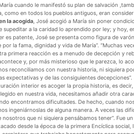
María cuando le manifestó su plan de salvación ,tambi
lia, como en todos los pueblos antiguos, eran conside
en la acogida
, José acogió a María sin poner condicio
 supeditar a la caridad lo aprendido por ley; y hoy, 
ujer es patente, José se presenta como figura de varó
e por la fama, dignidad y vida de María”. “Muchas ve
ra primera reacción es a menudo de decepción y rebe
contece y, por más misterioso que le parezca, lo aco
o nos reconciliamos con nuestra historia, ni siquiera 
as expectativas y de las consiguientes decepciones”.
uración interior es acoger la propia historia, es deci
egido en nuestra vida, necesitamos añadir otra caract
uando encontramos dificultades. De hecho, cuando 
os ingeniárnoslas de alguna manera. A veces las dif
e nosotros que ni siquiera pensábamos tener”. Fue u
acado desde la época de la primera Encíclica social, 