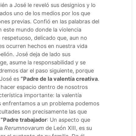
én a José le reveló sus designios y lo
rados uno de los medios por los que
nes previas. Confió en las palabras del
en este mundo donde la violencia
n respetuoso, delicado que, aun no
ces ocurren hechos en nuestra vida
lión. José deja de lado sus
ge, asume la responsabilidad y se
podremos dar el paso siguiente, porque
 José es
“Padre de la valentía creativa
.
r, hacer espacio dentro de nosotros
erística importante: la valentía
nos enfrentamos a un problema podemos
icultades son precisamente las que
n
“Padre trabajador
: Un aspecto que
la
Rerumnovarum
de León XIII, es su