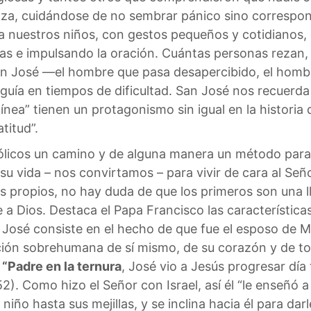
za, cuidándose de no sembrar pánico sino correspon
 nuestros niños, con gestos pequeños y cotidianos, c
s e impulsando la oración. Cuántas personas rezan, 
 José —el hombre que pasa desapercibido, el hombre 
guía en tiempos de dificultad. San José nos recuerda
ea” tienen un protagonismo sin igual en la historia de
titud”.
tólicos un camino y de alguna manera un método para r
u vida – nos convirtamos – para vivir de cara al Señ
les propios, no hay duda de que los primeros son una 
 a Dios. Destaca el Papa Francisco las característica
 José consiste en el hecho de que fue el esposo de M
ión sobrehumana de sí mismo, de su corazón y de to
.
“Padre en la ternura
, José vio a Jesús progresar día 
2). Como hizo el Señor con Israel, así él “le enseñó 
niño hasta sus mejillas, y se inclina hacia él para dar