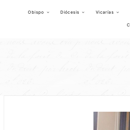
Skip
to
Obispo
Diócesis
Vicarías
content
C