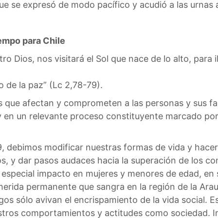
ue se expresó de modo pacífico y acudió a las urnas 
empo para Chile
ro Dios, nos visitará el Sol que nace de lo alto, para i
 de la paz” (Lc 2,78-79).
 que afectan y comprometen a las personas y sus fam
a, y en un relevante proceso constituyente marcado p
19, debimos modificar nuestras formas de vida y hacer 
s, y dar pasos audaces hacia la superación de los co
n especial impacto en mujeres y menores de edad, en
a herida permanente que sangra en la región de la Arauc
azgos sólo avivan el encrispamiento de la vida social. 
estros comportamientos y actitudes como sociedad. I