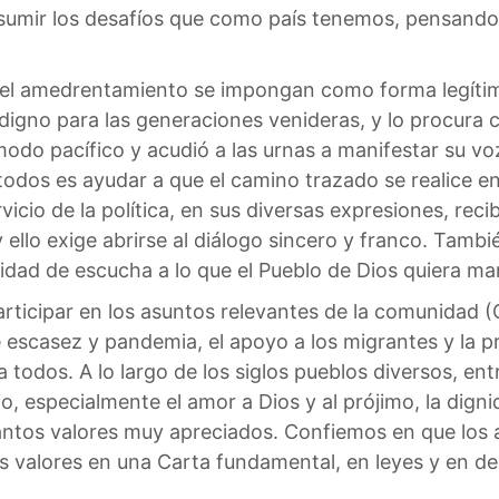
asumir los desafíos que como país tenemos, pensand
y el amedrentamiento se impongan como forma legíti
 digno para las generaciones venideras, y lo procura 
odo pacífico y acudió a las urnas a manifestar su vo
todos es ayudar a que el camino trazado se realice 
vicio de la política, en sus diversas expresiones, r
y ello exige abrirse al diálogo sincero y franco. Tambi
idad de escucha a lo que el Pueblo de Dios quiera ma
rticipar en los asuntos relevantes de la comunidad (
 escasez y pandemia, el apoyo a los migrantes y la pr
todos. A lo largo de los siglos pueblos diversos, entr
io, especialmente el amor a Dios y al prójimo, la dign
s tantos valores muy apreciados. Confiemos en que lo
os valores en una Carta fundamental, en leyes y en d