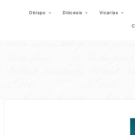
Skip
to
Obispo
Diócesis
Vicarías
content
C