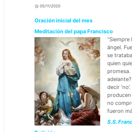
05/11/2020
Oración inicial del mes
Meditación del papa Francisco
“Siempre l
ángel. Fu
se trataba
quien qui
promesa. 
adelante? 
decir ‘no
producen 
no compró 
fueron más
S.S. Fran