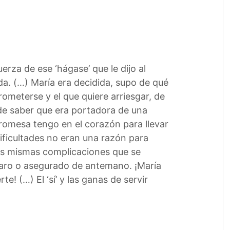
 fuerza de ese
‘hágase’ que le dijo al
da. (…) María era decidida, supo de qué
mprometerse y el que quiere arriesgar, de
 de saber que era portadora de una
omesa tengo en el corazón para llevar
 dificultades no eran una razón para
las mismas complicaciones que se
laro o asegurado de antemano. ¡María
e! (…) El ‘sí’ y las ganas de servir