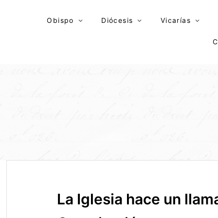
Skip
to
Obispo
Diócesis
Vicarías
content
C
La Iglesia hace un llam