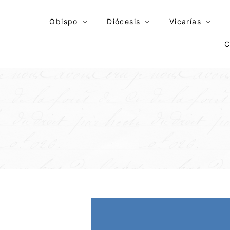
Skip
to
Obispo
Diócesis
Vicarías
content
C