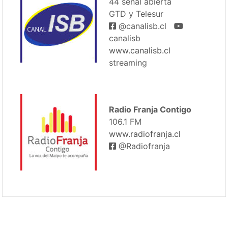
44 señal abierta
GTD y Telesur
@canalisb.cl
canalisb
www.canalisb.cl
streaming
Radio Franja Contigo
106.1 FM
www.radiofranja.cl
@Radiofranja