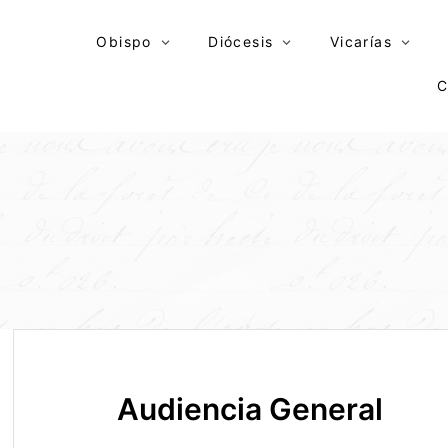
Skip
to
Obispo
Diócesis
Vicarías
content
C
Audiencia General